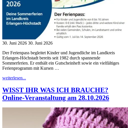
30. Juni 2026
30. Juni 2026
Der Ferienpass begleitet Kinder und Jugendliche im Landkreis
Erlangen-Höchstadt bereits seit 1982 durch spannende
Sommerferien. Er enthält ein Gutscheinheft sowie ein vielfältiges
Ferienprogramm mit Kursen …
"Ferien(s)pass
weiterlesen...
in
ERH:
WISST IHR WAS ICH BRAUCHE?
Gutscheinheft
Online-Veranstaltung am 28.10.2026
und
buntes
Ferienprogramm"