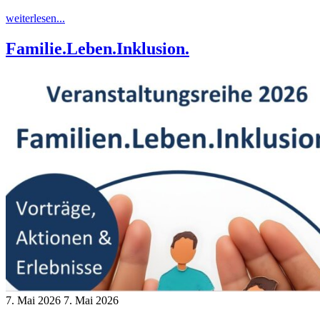
"Web-
weiterlesen...
Coaching
für
Familie.Leben.Inklusion.
Eltern:
Wenn
Türen
knallen
und
Fetzen
fliegen:
Konflikte
lösen
im
Familienalltag"
7. Mai 2026
7. Mai 2026