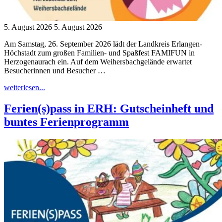
5. August 2026
5. August 2026
Am Samstag, 26. September 2026 lädt der Landkreis Erlangen-
Höchstadt zum großen Familien- und Spaßfest FAMIFUN in
Herzogenaurach ein. Auf dem Weihersbachgelände erwartet
Besucherinnen und Besucher …
"FAMIFUN,
weiterlesen...
das
große
Ferien(s)pass in ERH: Gutscheinheft und
Familien-
buntes Ferienprogramm
und
Spaßfest
am
26.
September
von
13
–
17:30
Uhr
in
Herzogenaurach!"