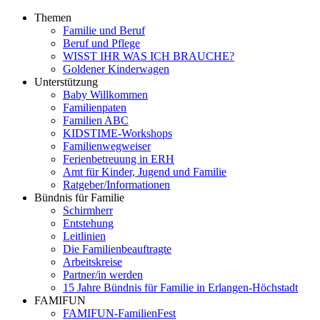
Themen
Familie und Beruf
Beruf und Pflege
WISST IHR WAS ICH BRAUCHE?
Goldener Kinderwagen
Unterstützung
Baby Willkommen
Familienpaten
Familien ABC
KIDSTIME-Workshops
Familienwegweiser
Ferienbetreuung in ERH
Amt für Kinder, Jugend und Familie
Ratgeber/Informationen
Bündnis für Familie
Schirmherr
Entstehung
Leitlinien
Die Familienbeauftragte
Arbeitskreise
Partner/in werden
15 Jahre Bündnis für Familie in Erlangen-Höchstadt
FAMIFUN
FAMIFUN-FamilienFest