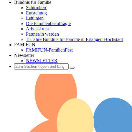
Bündnis für Familie
Schirmherr
Entstehung
Leitlinien
Die Familienbeauftragte
Arbeitskreise
Partner/in werden
15 Jahre Bündnis für Familie in Erlangen-Höchstadt
FAMIFUN
FAMIFUN-FamilienFest
Newsletter
NEWSLETTER
Suchen
Suchen
Suchen
nach: