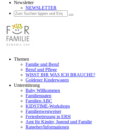
Newsletter
NEWSLETTER
Suchen
Suchen
Suchen
nach:
Zum
Themen
Inhalt
Familie und Beruf
springen
Beruf und Pflege
WISST IHR WAS ICH BRAUCHE?
Goldener Kinderwagen
Unterstützung
Baby Willkommen
Familienpaten
Familien ABC
KIDSTIME-Workshops
Familienwegweiser
Ferienbetreuung in ERH
Amt für Kinder, Jugend und Familie
Ratgeber/Informationen