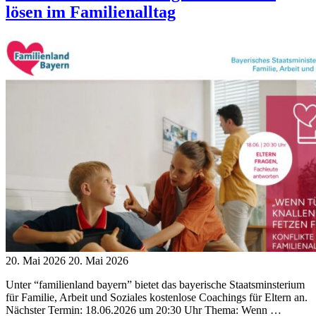
Thema
lösen im Familienalltag
Vereinbarkeit
von
Beruf
&
Familie"
20. Mai 2026
20. Mai 2026
Unter “familienland bayern” bietet das bayerische Staatsminsterium
für Familie, Arbeit und Soziales kostenlose Coachings für Eltern an.
Nächster Termin: 18.06.2026 um 20:30 Uhr Thema: Wenn …