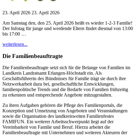
23. April 2026
23. April 2026
Am Samstag den, den 25. April 2026 heißt es wieder 1-2-3 Familie!
Der Infotag für junge und werdende Eltern findet diesmal von 13:00
bis 17:00 …
"Infotag
weiterlesen...
1-
2-
Die Familienbeauftragte
3
FAMILIE!
Die Familienbeauftragte setzt sich für die Belange von Familien im
am
Landkreis Landratsamt Erlangen-Höchstadt ein. Als
25.04.2026"
Geschäftsführerin des Bündnisses für Familie trägt sie durch ihre
Netzwerkarbeit dazu bei, gesellschaftliche Entwicklungen,
familienpolitische Trends und die Bedarfe von Familien frühzeitig
zu erkennen und entsprechende Angebote mitzugestalten.
Zu ihren Aufgaben gehören die Pflege des Familienportals, die
Konzeption und Umsetzung von Angeboten und Veranstaltungen
sowie die Organisation des landkreisweiten Familienfestes
FAMIFUN. Ein weiterer Arbeitsschwerpunkt liegt auf der
Vereinbarkeit von Familie und Beruf. Hierzu arbeitet die
Familienbeauftragte mit Unternehmen und weiteren Akteuren der