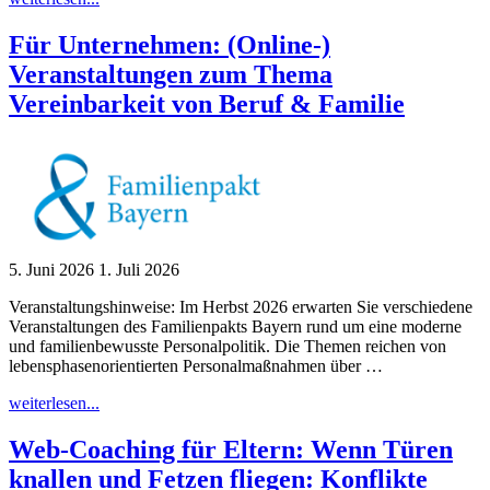
Up!
Vereinbarkeits-
Für Unternehmen: (Online-)
Frühstück
Veranstaltungen zum Thema
für
Arbeitgebende"
Vereinbarkeit von Beruf & Familie
5. Juni 2026
1. Juli 2026
Veranstaltungshinweise: Im Herbst 2026 erwarten Sie verschiedene
Veranstaltungen des Familienpakts Bayern rund um eine moderne
und familienbewusste Personalpolitik. Die Themen reichen von
lebensphasenorientierten Personalmaßnahmen über …
"Für
weiterlesen...
Unternehmen:
(Online-)
Web-Coaching für Eltern: Wenn Türen
Veranstaltungen
knallen und Fetzen fliegen: Konflikte
zum