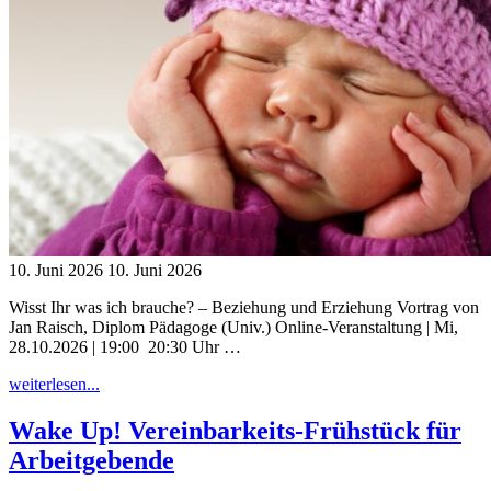
10. Juni 2026
10. Juni 2026
Wisst Ihr was ich brauche? – Beziehung und Erziehung Vortrag von
Jan Raisch, Diplom Pädagoge (Univ.) Online-Veranstaltung | Mi,
28.10.2026 | 19:00 ­ 20:30 Uhr …
"WISST
weiterlesen...
IHR
WAS
Wake Up! Vereinbarkeits-Frühstück für
ICH
Arbeitgebende
BRAUCHE?
Online-