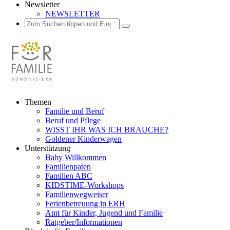
Newsletter
NEWSLETTER
Suchen
Suchen
Suchen
nach:
Zum
Themen
Inhalt
Familie und Beruf
springen
Beruf und Pflege
WISST IHR WAS ICH BRAUCHE?
Goldener Kinderwagen
Unterstützung
Baby Willkommen
Familienpaten
Familien ABC
KIDSTIME-Workshops
Familienwegweiser
Ferienbetreuung in ERH
Amt für Kinder, Jugend und Familie
Ratgeber/Informationen