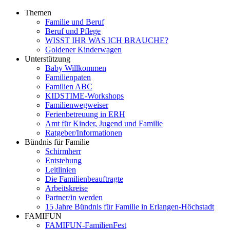
Themen
Familie und Beruf
Beruf und Pflege
WISST IHR WAS ICH BRAUCHE?
Goldener Kinderwagen
Unterstützung
Baby Willkommen
Familienpaten
Familien ABC
KIDSTIME-Workshops
Familienwegweiser
Ferienbetreuung in ERH
Amt für Kinder, Jugend und Familie
Ratgeber/Informationen
Bündnis für Familie
Schirmherr
Entstehung
Leitlinien
Die Familienbeauftragte
Arbeitskreise
Partner/in werden
15 Jahre Bündnis für Familie in Erlangen-Höchstadt
FAMIFUN
FAMIFUN-FamilienFest