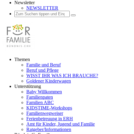
Newsletter
NEWSLETTER
Suchen
Suchen
Suchen
nach:
Zum
Themen
Inhalt
Familie und Beruf
springen
Beruf und Pflege
WISST IHR WAS ICH BRAUCHE?
Goldener Kinderwagen
Unterstützung
Baby Willkommen
Familienpaten
Familien ABC
KIDSTIME-Workshops
Familienwegweiser
Ferienbetreuung in ERH
Amt für Kinder, Jugend und Familie
Ratgeber/Informationen