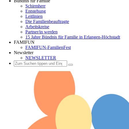
Bündnis für Familie
Schirmherr
Entstehung
Leitlinien
Die Familienbeauftragte
Arbeitskreise
Partner/in werden
15 Jahre Bündnis für Familie in Erlangen-Höchstadt
FAMIFUN
FAMIFUN-FamilienFest
Newsletter
NEWSLETTER
Suchen
Suchen
Suchen
nach: