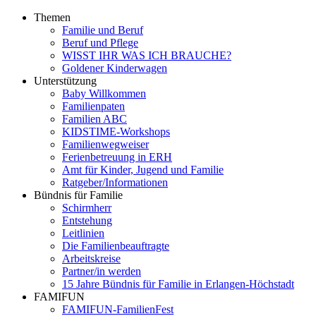
Themen
Familie und Beruf
Beruf und Pflege
WISST IHR WAS ICH BRAUCHE?
Goldener Kinderwagen
Unterstützung
Baby Willkommen
Familienpaten
Familien ABC
KIDSTIME-Workshops
Familienwegweiser
Ferienbetreuung in ERH
Amt für Kinder, Jugend und Familie
Ratgeber/Informationen
Bündnis für Familie
Schirmherr
Entstehung
Leitlinien
Die Familienbeauftragte
Arbeitskreise
Partner/in werden
15 Jahre Bündnis für Familie in Erlangen-Höchstadt
FAMIFUN
FAMIFUN-FamilienFest