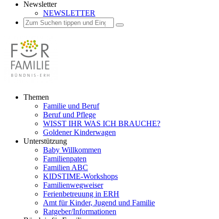
Newsletter
NEWSLETTER
Suchen
Suchen
Suchen
nach:
Zum
Themen
Inhalt
Familie und Beruf
springen
Beruf und Pflege
WISST IHR WAS ICH BRAUCHE?
Goldener Kinderwagen
Unterstützung
Baby Willkommen
Familienpaten
Familien ABC
KIDSTIME-Workshops
Familienwegweiser
Ferienbetreuung in ERH
Amt für Kinder, Jugend und Familie
Ratgeber/Informationen