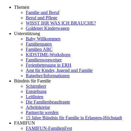
Themen
Familie und Beruf
Beruf und Pflege
WISST IHR WAS ICH BRAUCHE?
Goldener Kinderwagen
Unterstützung
Baby Willkommen
Familienpaten
Familien ABC
KIDSTIME-Workshops
Familienwegweiser
Ferienbetreuung in ERH
Amt für Kinder, Jugend und Familie
Ratgeber/Informationen
Bündnis für Familie
Schirmherr
Entstehung
Leitlinien
Die Familienbeauftragte
Arbeitskreise
Partner/in werden
15 Jahre Bündnis für Familie in Erlangen-Höchstadt
FAMIFUN
FAMIFUN-FamilienFest