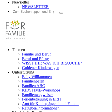
Newsletter
NEWSLETTER
Suchen
Suchen
Suchen
nach:
Zum
Themen
Inhalt
Familie und Beruf
springen
Beruf und Pflege
WISST IHR WAS ICH BRAUCHE?
Goldener Kinderwagen
Unterstützung
Baby Willkommen
Familienpaten
Familien ABC
KIDSTIME-Workshops
Familienwegweiser
Ferienbetreuung in ERH
Amt für Kinder, Jugend und Familie
Ratgeber/Informationen