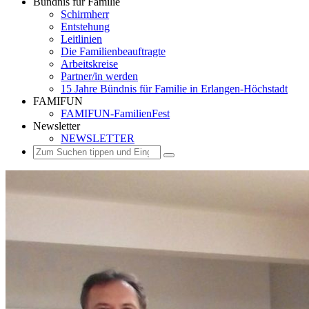
Bündnis für Familie
Schirmherr
Entstehung
Leitlinien
Die Familienbeauftragte
Arbeitskreise
Partner/in werden
15 Jahre Bündnis für Familie in Erlangen-Höchstadt
FAMIFUN
FAMIFUN-FamilienFest
Newsletter
NEWSLETTER
Suchen
Suchen
Suchen
nach: