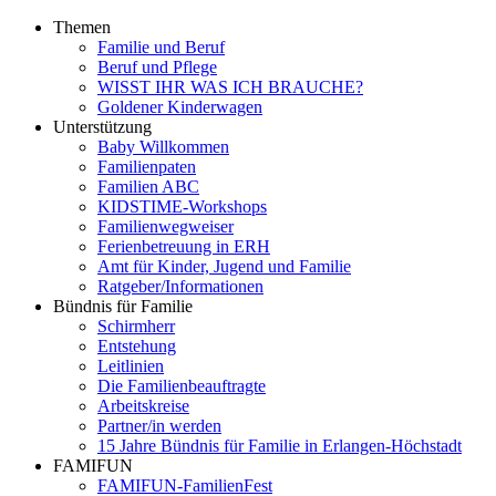
Themen
Familie und Beruf
Beruf und Pflege
WISST IHR WAS ICH BRAUCHE?
Goldener Kinderwagen
Unterstützung
Baby Willkommen
Familienpaten
Familien ABC
KIDSTIME-Workshops
Familienwegweiser
Ferienbetreuung in ERH
Amt für Kinder, Jugend und Familie
Ratgeber/Informationen
Bündnis für Familie
Schirmherr
Entstehung
Leitlinien
Die Familienbeauftragte
Arbeitskreise
Partner/in werden
15 Jahre Bündnis für Familie in Erlangen-Höchstadt
FAMIFUN
FAMIFUN-FamilienFest